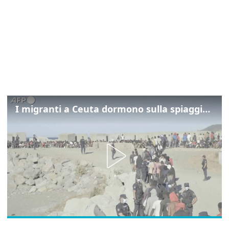
I migranti a Ceuta dormono sulla spiaggia: "Vogliamo entrare in Europa"