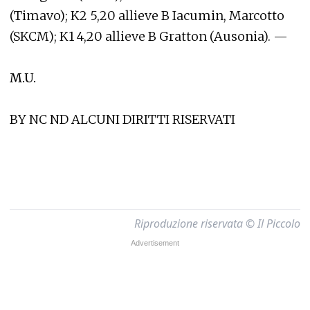
(Timavo); K2 5,20 allieve B Iacumin, Marcotto
(SKCM); K1 4,20 allieve B Gratton (Ausonia). —
M.U.
BY NC ND ALCUNI DIRITTI RISERVATI
Riproduzione riservata © Il Piccolo