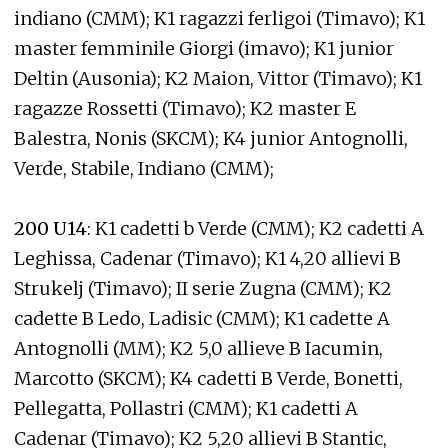
indiano (CMM); K1 ragazzi ferligoi (Timavo); K1
master femminile Giorgi (imavo); K1 junior
Deltin (Ausonia); K2 Maion, Vittor (Timavo); K1
ragazze Rossetti (Timavo); K2 master E
Balestra, Nonis (SKCM); K4 junior Antognolli,
Verde, Stabile, Indiano (CMM);
200 U14
: K1 cadetti b Verde (CMM); K2 cadetti A
Leghissa, Cadenar (Timavo); K1 4,20 allievi B
Strukelj (Timavo); II serie Zugna (CMM); K2
cadette B Ledo, Ladisic (CMM); K1 cadette A
Antognolli (MM); K2 5,0 allieve B Iacumin,
Marcotto (SKCM); K4 cadetti B Verde, Bonetti,
Pellegatta, Pollastri (CMM); K1 cadetti A
Cadenar (Timavo); K2 5,20 allievi B Stantic,