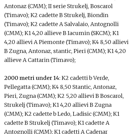
Antonaz (CMM); II serie Strukelj, Boscarol
(Timavo); K2 cadette B Strukelj, Biondin
(Timavo); K2 cadette A Salvalaio, Antognolli
(CMM); K1 4,20 allieve B Iacumin (SKCM); K1
4,20 allievi A Piemonte (Timavo); K4 8,50 allievi
B Zugna, Antonaz, stantic, Pieri (CMM); K1 4,20
allieve A Cattarin (Timavo);
2000 metri under 14
: K2 cadetti b Verde,
Pellegatta (CMM); K4 8,50 Stantic, Antonaz,
Pieri, Zugna (CMM); K2 5,20 allievi B Boscarol,
Strukelj (Timavo); K1 4,20 allievi B Zugna
(CMM); K2 cadette b Ledo, Ladisic (CMM); K1
cadette B Strukelj (Timavo); K1 cadette A
Antognolli (CMM); K1 cadetti A Cadenar