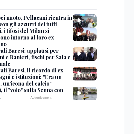
i nuoto, Pellacani rientra in
 con gli azzurri dei tuffi
, i tifosi del Milan si
ono intorno al loro ex
ano
ali Baresi: applausi per
i e Ranieri, fischi per Sala e
nale
li Baresi, il ricordo di ex
ni e istituzioni: "Era un
 un'icona del calcio"
, il "volo" sulla Senna con
l