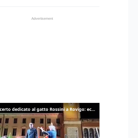
Il concerto dedicato al gatto Rossini a Rovigo: ecco un estratto