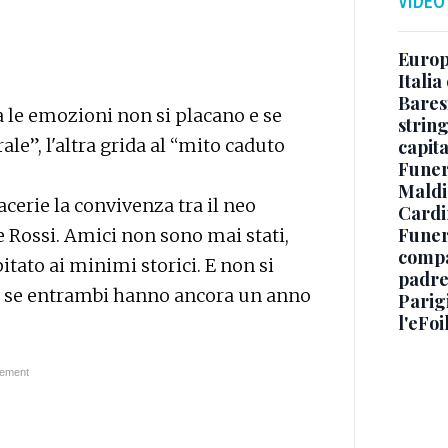
VIDEO
Europe
Italia
Baresi
a le emozioni non si placano e se
string
le”, l'altra grida al “mito caduto
capit
Funer
Maldin
cerie la convivenza tra il neo
Cardi
Funera
Rossi. Amici non sono mai stati,
compag
pitato ai minimi storici. E non si
padre,
he se entrambi hanno ancora un anno
Parigi
l'eFoi