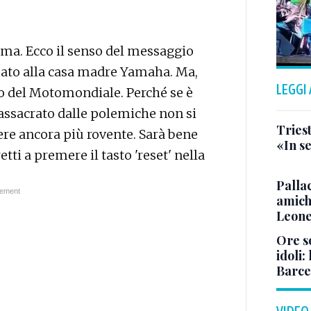
ma. Ecco il senso del messaggio
zzato alla casa madre Yamaha. Ma,
LEGGI
mo del Motomondiale. Perché se è
massacrato dalle polemiche non si
Triest
sere ancora più rovente. Sarà bene
«In se
etti a premere il tasto 'reset' nella
Pallac
amich
Leone
Ore so
idoli:
Barce