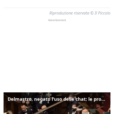
Riproduzione riservata © Il Piccolo
Delmastro, negato l'uso delle chat: le proteste di Avs e M5s