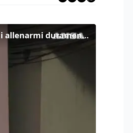
Tadej Pogacar: "Fortunato ad aver avuto la possibilita' di allenarmi duramente"