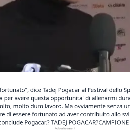
ortunato", dice Tadej Pogacar al Festival dello S
ta per avere questa opportunita' di allenarmi du
molto, molto duro lavoro. Ma ovviamente senza 
e di essere fortunato ad aver contribuito allo svi
o", conclude Pogacar.? TADEJ POGACAR?CAMPION