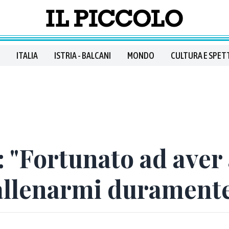
ITALIA
ISTRIA - BALCANI
MONDO
CULTURA E SPET
 "Fortunato ad aver 
i allenarmi durament