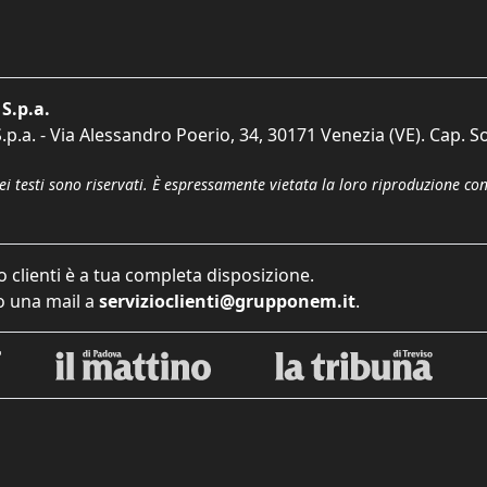
S.p.a.
p.a. - Via Alessandro Poerio, 34, 30171 Venezia (VE). Cap. So
dei testi sono riservati. È espressamente vietata la loro riproduzione co
o clienti è a tua completa disposizione.
 una mail a
servizioclienti@grupponem.it
.