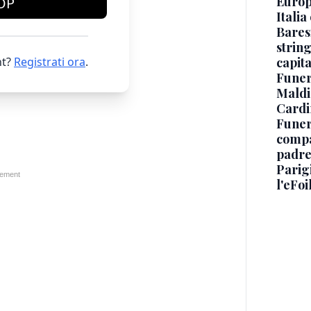
Europe
OP
Italia
Baresi
string
t?
Registrati ora
.
capit
Funer
Maldin
Cardi
Funera
compag
padre,
Parigi
l'eFoi