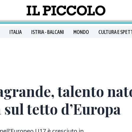
ITALIA
ISTRIA - BALCANI
MONDO
CULTURA E SPET
rande, talento nato
a sul tetto d’Europa
a nell’Europeo U17 è cresciuto in