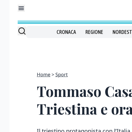
CRONACA
REGIONE
NORDEST
Home
Sport
Tommaso Casag
Triestina e or
Il triestino protagonista con l’Itali