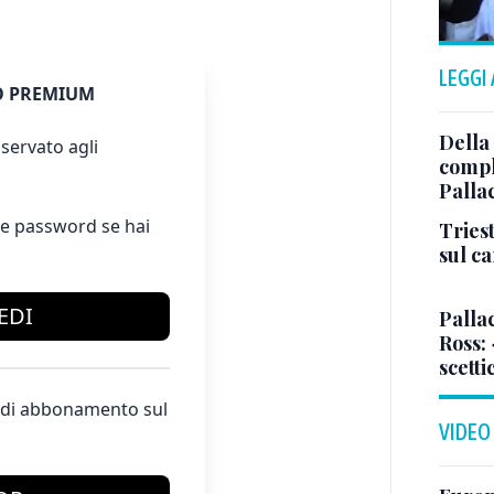
LEGGI
 PREMIUM
Della
servato agli
comple
Palla
e password se hai
Triest
sul c
EDI
Pallac
Ross:
scetti
te di abbonamento sul
VIDEO