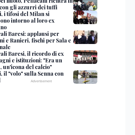
i nuoto, Pellacani rientra in
 con gli azzurri dei tuffi
, i tifosi del Milan si
ono intorno al loro ex
ano
ali Baresi: applausi per
i e Ranieri, fischi per Sala e
nale
li Baresi, il ricordo di ex
ni e istituzioni: "Era un
 un'icona del calcio"
, il "volo" sulla Senna con
l