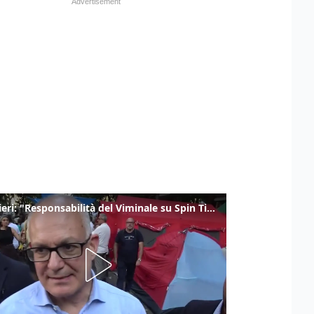
Gualtieri: "Responsabilità del Viminale su Spin Time? La posizione dei partiti è nota"