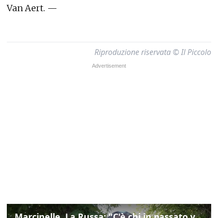
Van Aert. —
Riproduzione riservata © Il Piccolo
Marcinelle, La Russa: "C'è chi in passato voltava le spalle a Marcinelle"