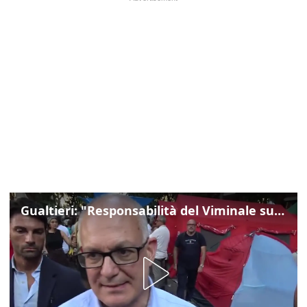
Gualtieri: "Responsabilità del Viminale su Spin Time? La posizione dei partiti è nota"