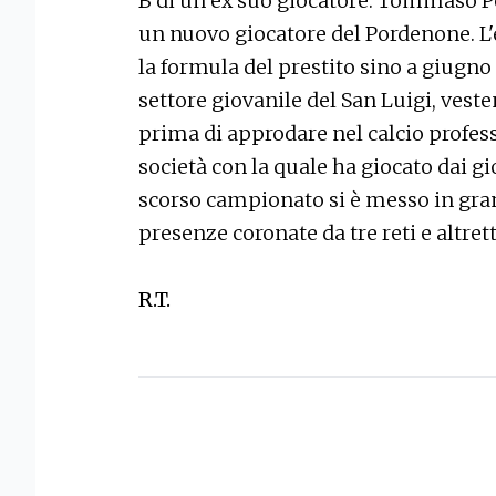
B di un ex suo giocatore. Tommaso Po
un nuovo giocatore del Pordenone. L'
la formula del prestito sino a giugno
settore giovanile del San Luigi, vest
prima di approdare nel calcio profes
società con la quale ha giocato dai g
scorso campionato si è messo in gra
presenze coronate da tre reti e altret
R.T.