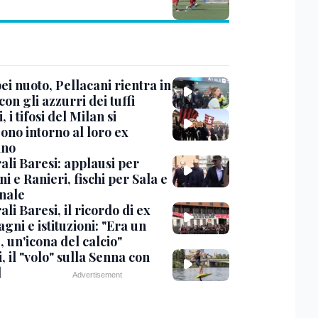
i nuoto, Pellacani rientra in
 con gli azzurri dei tuffi
, i tifosi del Milan si
ono intorno al loro ex
ano
ali Baresi: applausi per
i e Ranieri, fischi per Sala e
nale
li Baresi, il ricordo di ex
ni e istituzioni: "Era un
 un'icona del calcio"
, il "volo" sulla Senna con
l