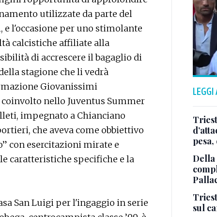
namento utilizzate da parte del
i, e l'occasione per uno stimolante
à calcistiche affiliate alla
ibilità di accrescere il bagaglio di
della stagione che li vedrà
formazione Giovanissimi
LEGGI
re coinvolto nello Juventus Summer
lleti, impegnato a Chianciano
Tries
portieri, che aveva come obbiettivo
d’att
pesa, 
o” con esercitazioni mirate e
Della
e caratteristiche specifiche e la
comple
Palla
Triest
sa San Luigi per l'ingaggio in serie
sul c