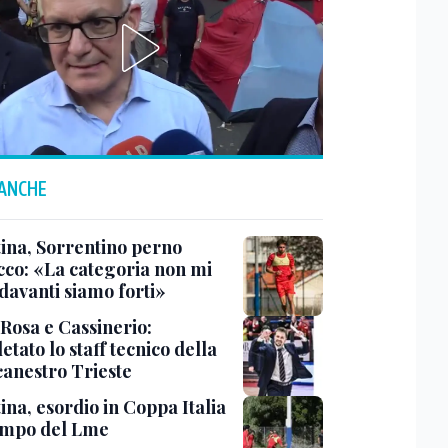
 ANCHE
tina, Sorrentino perno
acco: «La categoria non mi
davanti siamo forti»
 Rosa e Cassinerio:
tato lo staff tecnico della
canestro Trieste
ina, esordio in Coppa Italia
ampo del Lme