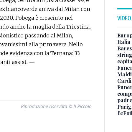
bega, centrocampista classe ’99, è
ex biancoverde arriva dal Milan con
 2020. Pobega è cresciuto nel
VIDEO
endo anche la maglia della Triestina,
Europe
sionistico passando al Milan,
Italia
iovanissimi alla primavera. Nello
Baresi
nde evidenza con la Ternana: 33
string
capit
tanti assist. —
Funer
Maldin
Cardi
Funera
compag
padre,
Riproduzione riservata © Il Piccolo
Parigi
l'eFoi