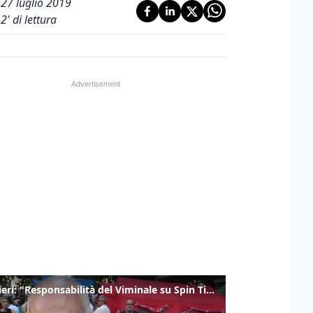
27 luglio 2019
2
' di lettura
Gualtieri: "Responsabilità del Viminale su Spin Time? La posizione dei partiti è nota"