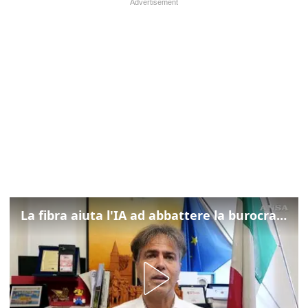
La fibra aiuta l'IA ad abbattere la burocrazia, progetto pilota in Veneto