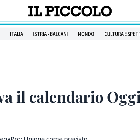
ITALIA
ISTRIA - BALCANI
MONDO
CULTURA E SPET
iva il calendario Ogg
a LegaPro: Unione come previsto