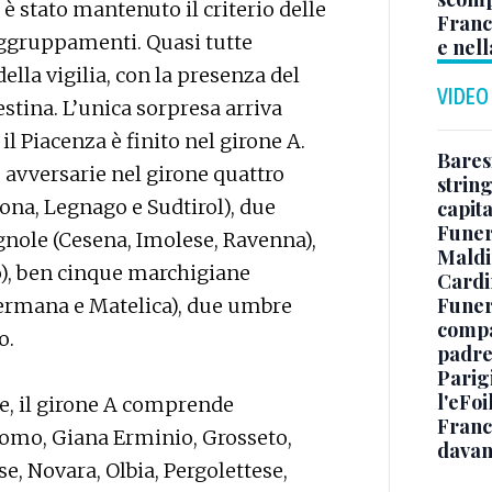
 è stato mantenuto il criterio delle
Franc
raggruppamenti. Quasi tutte
e nell
lla vigilia, con la presenza del
VIDEO
estina. L’unica sorpresa arriva
l Piacenza è finito nel girone A.
Baresi
avversarie nel girone quattro
string
ona, Legnago e Sudtirol), due
capit
Funer
gnole (Cesena, Imolese, Ravenna),
Maldin
), ben cinque marchigiane
Cardi
Funera
Fermana e Matelica), due umbre
compag
o.
padre,
Parigi
l'eFoi
re, il girone A comprende
Franco
 Como, Giana Erminio, Grosseto,
davan
e, Novara, Olbia, Pergolettese,