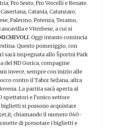
ia, Pro Sesto, Pro Vercelli e Renate.
 Casertana, Catania, Catanzaro,
nese, Palermo, Potenza, Teramo,
ancavilla e Viterbese, a cui si
MICHEVOLI.
Oggi intanto comincia
iestina. Questo pomeriggio, con
ieri sarà impegnata allo Športni Park
asa del ND Gorica, compagine
ni invece, sempre con inizio alle
Rocco contro il Tabor Sežana, altra
lovena. La partita sarà aperta al
 spettatori e l’unico settore
I biglietti si possono acquistare
ket,it, chiamando il numero 040-
rmette di prenotare i biglietti e