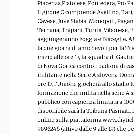
Piacenza,Pistoiese, Pontedera, Pro Patr
Il girone C comprende Avellino, Bari,
Cavese, Juve Stabia, Monopoli, Paga
Ternana, Trapani, Turris, Vibonese, Fr
aggiungeranno Foggia e Bisceglie.
A
la due giorni di amichevoli per la Tr
inizio alle ore 17, la squadra di Gaut
di Nova Gorica contro i padroni di c
militante nella Serie A slovena. Doma
ore 17, l’Unione giocherà allo stadio 
formazione che milita nella serie A s
pubblico con capienza limitata a 1000
disponibile sarà la Tribuna Pasinati. 
online sulla piattaforma www.diytic
9896246 (attivo dalle 9 alle 19) che pe