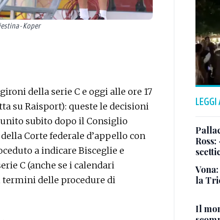
estina - Koper
ironi della serie C e oggi alle ore 17
LEGGI
tta su Raisport): queste le decisioni
riunito subito dopo il Consiglio
Pallac
della Corte federale d’appello con
Ross:
oceduto a indicare Bisceglie e
scetti
serie C (anche se i calendari
Vona:
la Tri
ei termini delle procedure di
Il mo
scomp