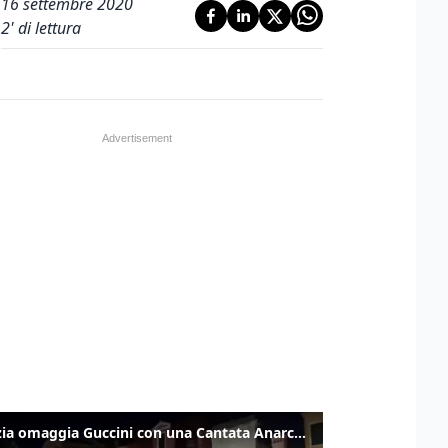
16 settembre 2020
2
' di lettura
Venezia omaggia Guccini con una Cantata Anarchica in campo Santa Margherita