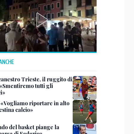
 ANCHE
anestro Trieste, il ruggito di
 «Smentiremo tutti gli
ci»
 «Vogliamo riportare in alto
estina calcio»
ndo del basket piange la
arsa di Federico