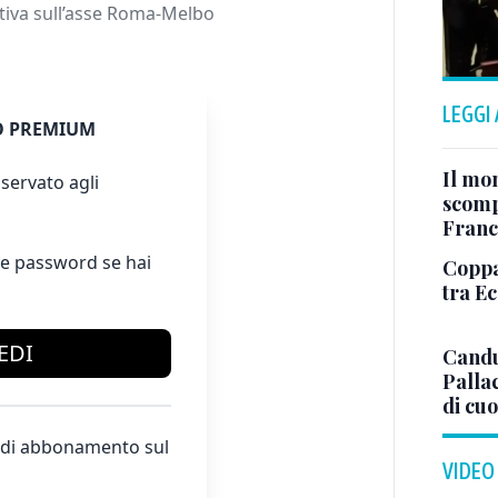
ativa sull’asse Roma-Melbo
LEGGI
 PREMIUM
Il mo
servato agli
scomp
Franc
e password se hai
Coppa 
tra E
EDI
Candu
Palla
di cuo
te di abbonamento sul
VIDEO