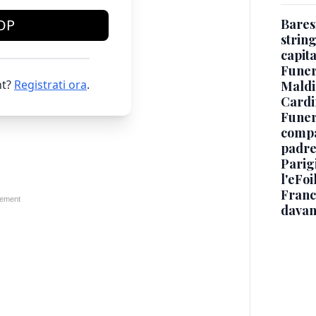
Baresi
OP
string
capit
Funer
t?
Registrati ora
.
Maldin
Cardi
Funera
compag
padre,
Parigi
l'eFoi
Franco
davan