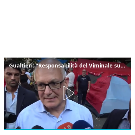
Gualtieri: "Responsabilità del Viminale su Spin Time? La posizione dei partiti è nota"