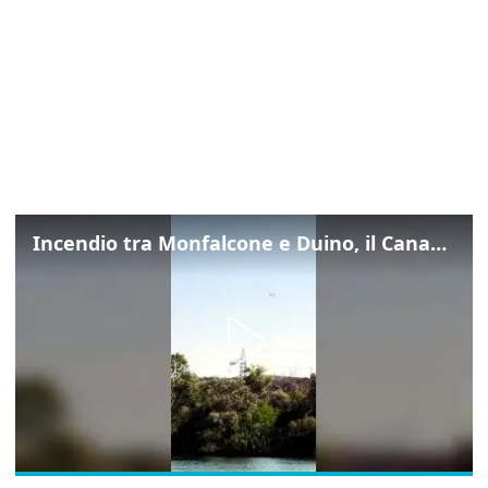
Incendio tra Monfalcone e Duino, il Canadair in azione per fermare le fiamme sul fronte dell’A4