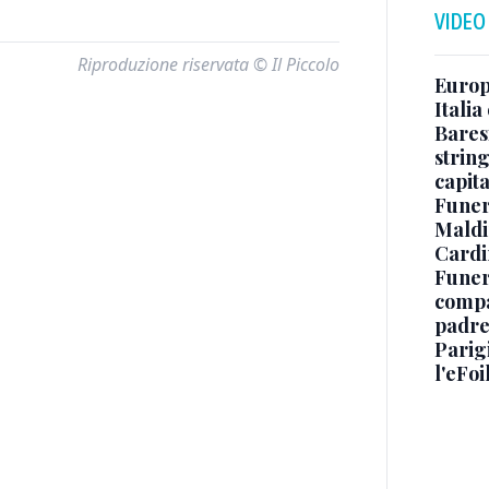
VIDEO
Riproduzione riservata © Il Piccolo
Europe
Italia
Baresi
string
capit
Funer
Maldin
Cardi
Funera
compag
padre,
Parigi
l'eFoi