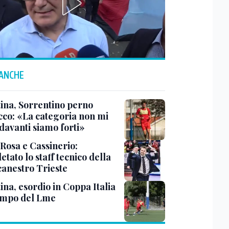
 ANCHE
tina, Sorrentino perno
acco: «La categoria non mi
davanti siamo forti»
 Rosa e Cassinerio:
tato lo staff tecnico della
canestro Trieste
ina, esordio in Coppa Italia
ampo del Lme