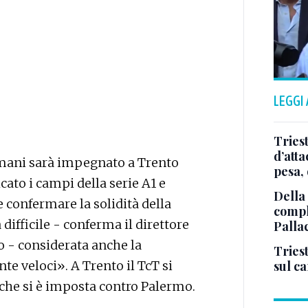
LEGGI
Tries
d’att
omani sarà impegnato a Trento
pesa, 
lcato i campi della serie A1 e
Della
 confermare la solidità della
comple
difficile - conferma il direttore
Palla
 - considerata anche la
Triest
te veloci». A Trento il TcT si
sul c
che si è imposta contro Palermo.