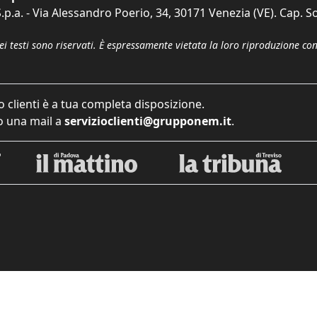
p.a. - Via Alessandro Poerio, 34, 30171 Venezia (VE). Cap. So
dei testi sono riservati. È espressamente vietata la loro riproduzione co
o clienti è a tua completa disposizione.
 una mail a
servizioclienti@grupponem.it
.
iva sulla raccolta
Le tue preferenze relative alla priva