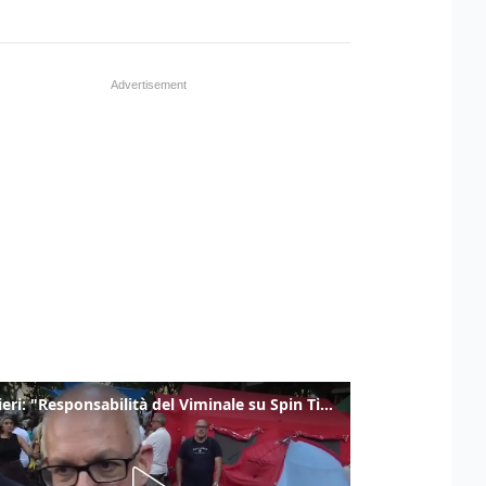
Gualtieri: "Responsabilità del Viminale su Spin Time? La posizione dei partiti è nota"