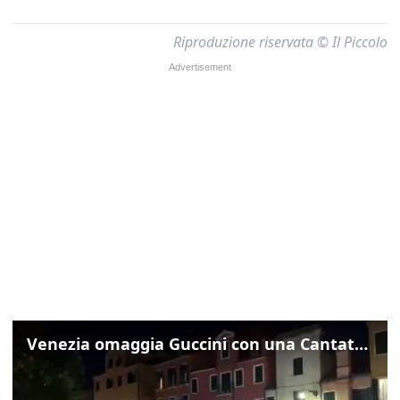
Riproduzione riservata © Il Piccolo
Venezia omaggia Guccini con una Cantata Anarchica in campo Santa Margherita