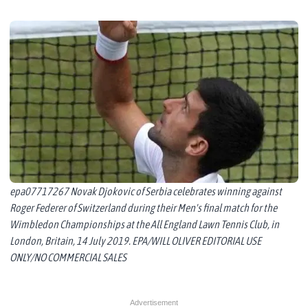
epa07717267 Novak Djokovic of Serbia celebrates winning against
Roger Federer of Switzerland during their Men's final match for the
Wimbledon Championships at the All England Lawn Tennis Club, in
London, Britain, 14 July 2019. EPA/WILL OLIVER EDITORIAL USE
ONLY/NO COMMERCIAL SALES