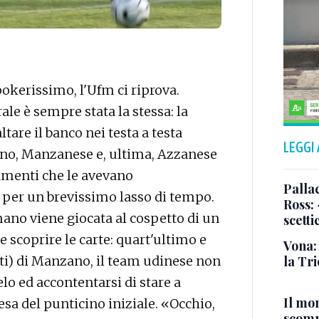
kerissimo, l'Ufm ci riprova.
ale è sempre stata la stessa: la
are il banco nei testa a testa
LEGGI
rno, Manzanese e, ultima, Azzanese
amenti che le avevano
Pallac
 per un brevissimo lasso di tempo.
Ross:
mano viene giocata al cospetto di un
scetti
scoprire le carte: quart'ultimo e
Vona:
la Tri
reti) di Manzano, il team udinese non
lo ed accontentarsi di stare a
Il mo
esa del punticino iniziale. «Occhio,
scomp