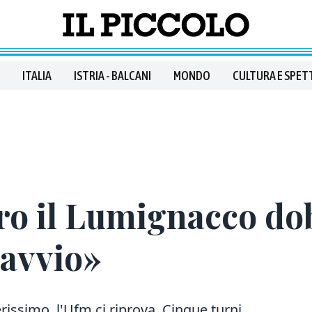
ITALIA
ISTRIA - BALCANI
MONDO
CULTURA E SPET
tro il Lumignacco d
 avvio»
ssimo, l'Ufm ci riprova. Cinque turni