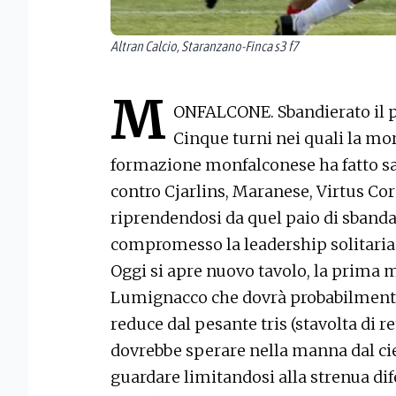
Altran Calcio, Staranzano-Finca s3 f7
M
ONFALCONE. Sbandierato il po
Cinque turni nei quali la mor
formazione monfalconese ha fatto salt
contro Cjarlins, Maranese, Virtus Co
riprendendosi da quel paio di sband
compromesso la leadership solitaria
Oggi si apre nuovo tavolo, la prima 
Lumignacco che dovrà probabilmente 
reduce dal pesante tris (stavolta di 
dovrebbe sperare nella manna dal cie
guardare limitandosi alla strenua dif