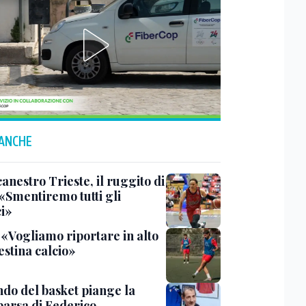
 ANCHE
anestro Trieste, il ruggito di
 «Smentiremo tutti gli
ci»
 «Vogliamo riportare in alto
estina calcio»
ndo del basket piange la
arsa di Federico