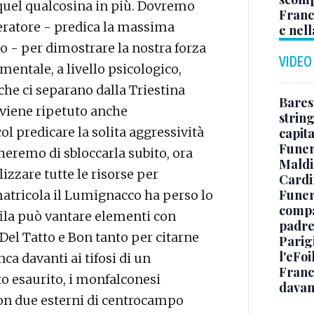
quel qualcosina in più. Dovremo
Franc
eleratore - predica la massima
e nell
o - per dimostrare la nostra forza
VIDEO
mentale, a livello psicologico,
che ci separano dalla Triestina
Baresi
n viene ripetuto anche
string
ol predicare la solita aggressività
capit
Funer
cheremo di sbloccarla subito, ora
Maldin
izzare tutte le risorse per
Cardi
Funera
 matricola il Lumignacco ha perso lo
compag
fila può vantare elementi con
padre,
 Del Tatto e Bon tanto per citarne
Parigi
l'eFoi
ca davanti ai tifosi di un
Franco
to esaurito, i monfalconesi
davan
con due esterni di centrocampo