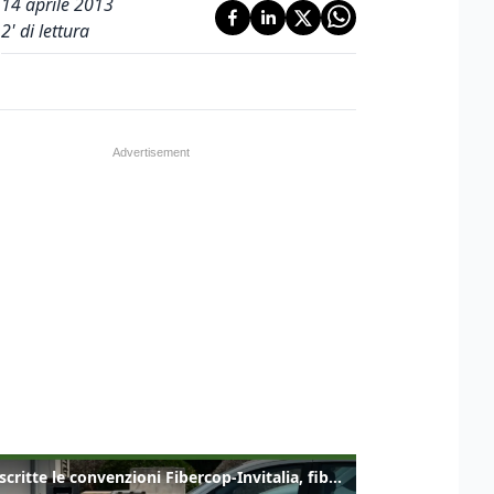
14 aprile 2013
2
' di lettura
Sottoscritte le convenzioni Fibercop-Invitalia, fibra ottica per 477 mila civici