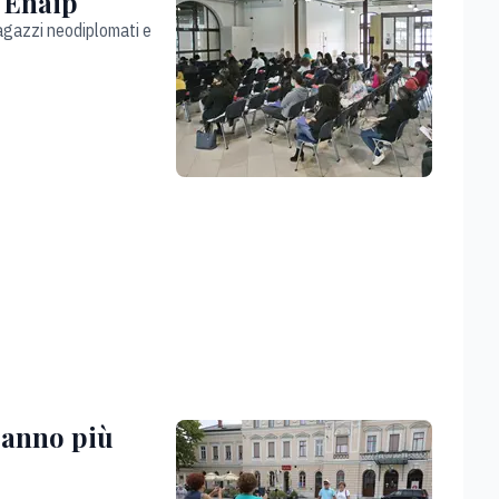
i Enaip
 ragazzi neodiplomati e
aranno più