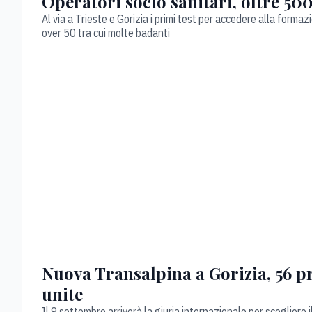
Operatori socio sanitari, oltre 500
Al via a Trieste e Gorizia i primi test per accedere alla formaz
over 50 tra cui molte badanti
Nuova Transalpina a Gorizia, 56 pr
unite
Il 9 settembre arriverà la giuria internazionale per scegliere il