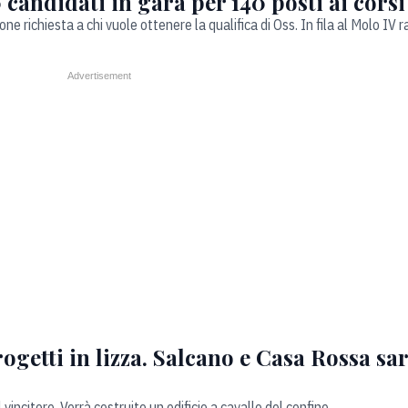
 candidati in gara per 140 posti ai cors
ione richiesta a chi vuole ottenere la qualifica di Oss. In fila al Molo IV
ogetti in lizza. Salcano e Casa Rossa s
 vincitore. Verrà costruito un edificio a cavallo del confine