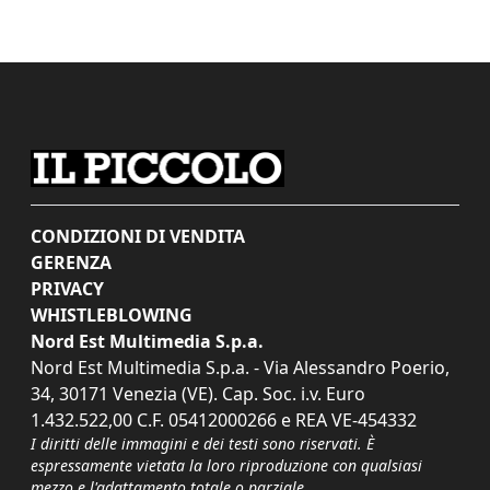
CONDIZIONI DI VENDITA
GERENZA
PRIVACY
WHISTLEBLOWING
Nord Est Multimedia S.p.a.
Nord Est Multimedia S.p.a. - Via Alessandro Poerio,
34, 30171 Venezia (VE). Cap. Soc. i.v. Euro
1.432.522,00 C.F. 05412000266 e REA VE-454332
I diritti delle immagini e dei testi sono riservati. È
espressamente vietata la loro riproduzione con qualsiasi
mezzo e l'adattamento totale o parziale.