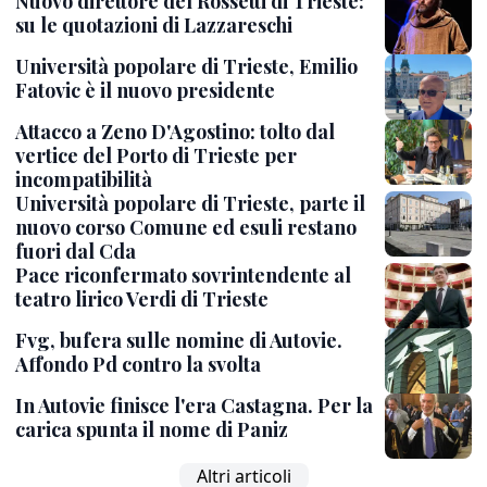
Nuovo direttore del Rossetti di Trieste:
su le quotazioni di Lazzareschi
Università popolare di Trieste, Emilio
Fatovic è il nuovo presidente
Attacco a Zeno D'Agostino: tolto dal
vertice del Porto di Trieste per
incompatibilità
Università popolare di Trieste, parte il
nuovo corso Comune ed esuli restano
fuori dal Cda
Pace riconfermato sovrintendente al
teatro lirico Verdi di Trieste
Fvg, bufera sulle nomine di Autovie.
Affondo Pd contro la svolta
In Autovie finisce l'era Castagna. Per la
carica spunta il nome di Paniz
Altri articoli