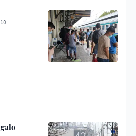
e 10
egalo