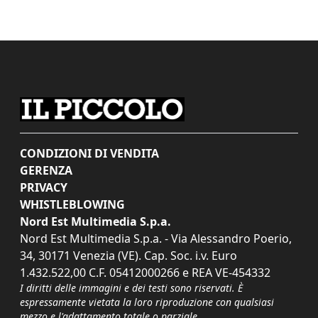
CONDIZIONI DI VENDITA
GERENZA
PRIVACY
WHISTLEBLOWING
Nord Est Multimedia S.p.a.
Nord Est Multimedia S.p.a. - Via Alessandro Poerio,
34, 30171 Venezia (VE). Cap. Soc. i.v. Euro
1.432.522,00 C.F. 05412000266 e REA VE-454332
I diritti delle immagini e dei testi sono riservati. È
espressamente vietata la loro riproduzione con qualsiasi
mezzo e l'adattamento totale o parziale.