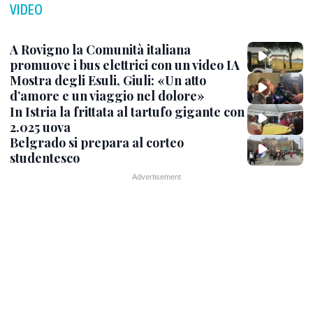
VIDEO
A Rovigno la Comunità italiana
promuove i bus elettrici con un video IA
Mostra degli Esuli, Giuli: «Un atto
d’amore e un viaggio nel dolore»
In Istria la frittata al tartufo gigante con
2.025 uova
Belgrado si prepara al corteo
studentesco