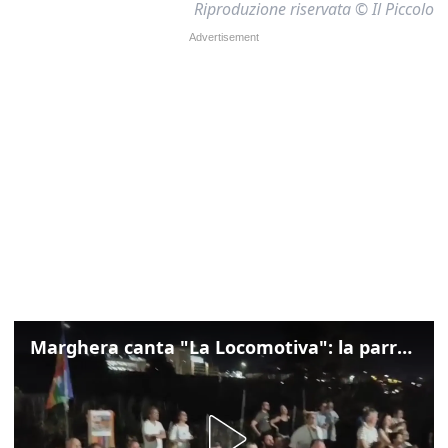
Riproduzione riservata © Il Piccolo
Marghera canta "La Locomotiva": la parrocchia della Cita ricorda Guccini