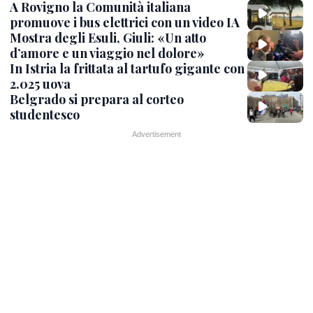
A Rovigno la Comunità italiana
promuove i bus elettrici con un video IA
Mostra degli Esuli, Giuli: «Un atto
d’amore e un viaggio nel dolore»
In Istria la frittata al tartufo gigante con
2.025 uova
Belgrado si prepara al corteo
studentesco