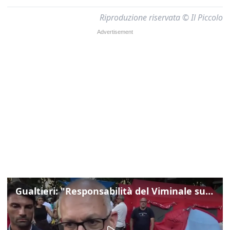
Riproduzione riservata © Il Piccolo
Gualtieri: "Responsabilità del Viminale su Spin Time? La posizione dei partiti è nota"