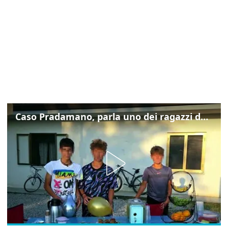
Caso Pradamano, parla uno dei ragazzi denunciati per la limonata: "Volevo anche aiutare i miei"