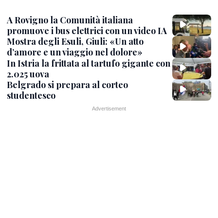
A Rovigno la Comunità italiana
promuove i bus elettrici con un video IA
Mostra degli Esuli, Giuli: «Un atto
d’amore e un viaggio nel dolore»
In Istria la frittata al tartufo gigante con
2.025 uova
Belgrado si prepara al corteo
studentesco