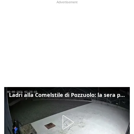
Ladri alla Comelstile di Pozzuolo: la sera prima il tentato furto a Buja, ecco le immagini