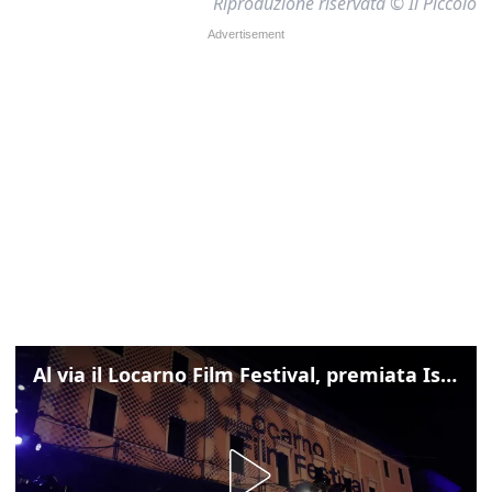
Riproduzione riservata © Il Piccolo
Al via il Locarno Film Festival, premiata Isabella Rossellini con l'Excellence Award