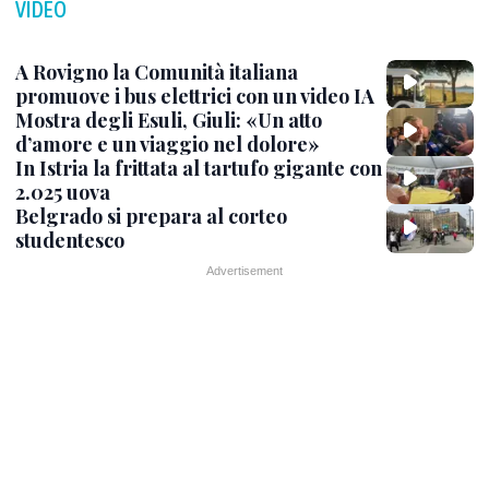
VIDEO
A Rovigno la Comunità italiana
promuove i bus elettrici con un video IA
Mostra degli Esuli, Giuli: «Un atto
d’amore e un viaggio nel dolore»
In Istria la frittata al tartufo gigante con
2.025 uova
Belgrado si prepara al corteo
studentesco