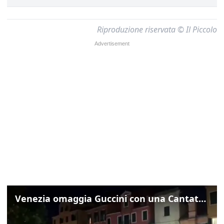
Riproduzione riservata © Il Piccolo
Venezia omaggia Guccini con una Cantata Anarchica in campo Santa Margherita