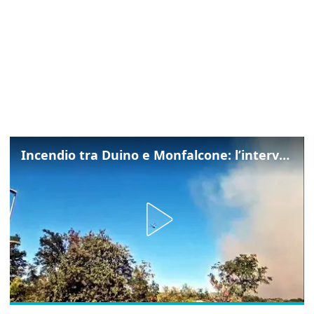
Incendio tra Duino e Monfalcone: l’intervento dei vigili del fuoco