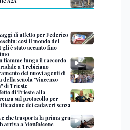
ale A2A
saggi di affetto per Federico
eschin: così il mondo del
 gli è stato accanto fino
timo
in fiamme lungo il raccordo
tradale a Trebiciano
uramento dei nuovi agenti di
a della scuola "Vincenzo
" di Trieste
fetto di Trieste alla
renza sul protocollo per
tificazione dei cadaveri senza
ve che trasporta la prima gru
th arriva a Monfalcone