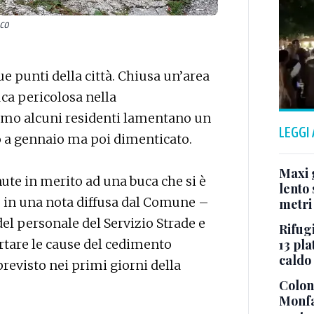
sco
e punti della città. Chiusa un’area
ca pericolosa nella
mo alcuni residenti lamentano un
LEGGI
o a gennaio ma poi dimenticato.
Maxi g
ute in merito ad una buca che si è
lento 
e in una nota diffusa dal Comune –
metri
e del personale del Servizio Strade e
Rifugi
13 pla
ertare le cause del cedimento
caldo
previsto nei primi giorni della
Colonn
Monfa