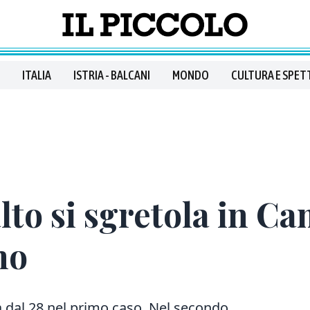
ITALIA
ISTRIA - BALCANI
MONDO
CULTURA E SPET
alto si sgretola in 
mo
ta dal 28 nel primo caso. Nel secondo