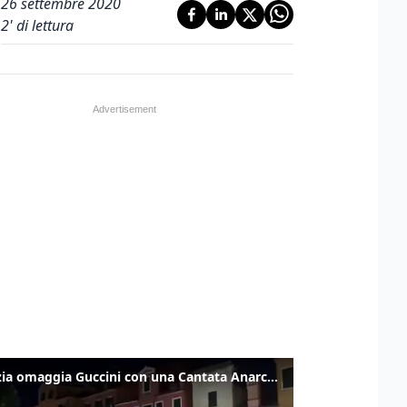
26 settembre 2020
2
' di lettura
Venezia omaggia Guccini con una Cantata Anarchica in campo Santa Margherita