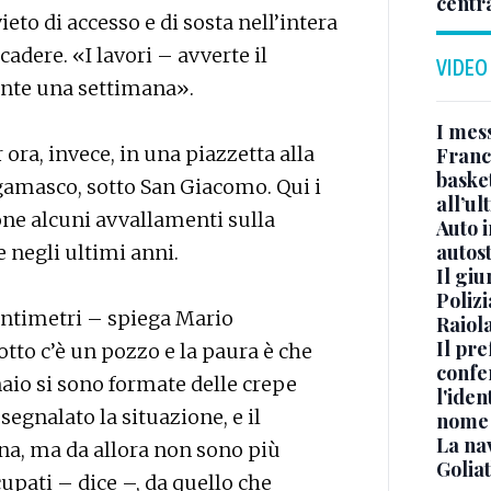
centr
ieto di accesso e di sosta nell’intera
adere. «I lavori – avverte il
VIDEO
te una settimana».
I mes
ra, invece, in una piazzetta alla
Franc
basket
rgamasco, sotto San Giacomo. Qui i
all’ul
ne alcuni avvallamenti sulla
Auto 
autos
 negli ultimi anni.
Il gi
Polizi
 centimetri – spiega Mario
Raiola
Il pre
otto c’è un pozzo e la paura è che
confe
aio si sono formate delle crepe
l'iden
egnalato la situazione, e il
nome
La na
a, ma da allora non sono più
Golia
upati – dice –, da quello che