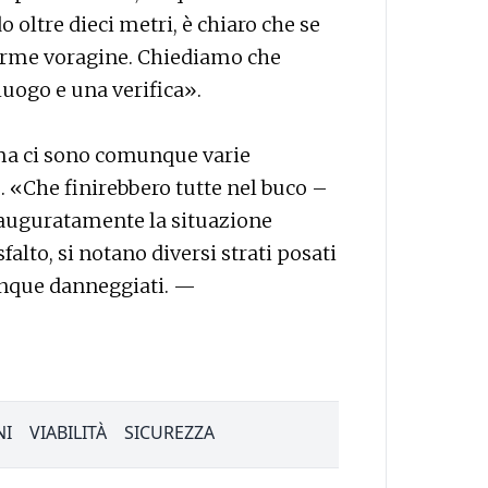
oltre dieci metri, è chiaro che se
enorme voragine. Chiediamo che
luogo e una verifica».
 ma ci sono comunque varie
 «Che finirebbero tutte nel buco –
lauguratamente la situazione
alto, si notano diversi strati posati
unque danneggiati. —
NI
VIABILITÀ
SICUREZZA