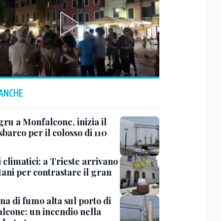
 ANCHE
ru a Monfalcone, inizia il
sbarco per il colosso di 110
 climatici: a Trieste arrivano
tani per contrastare il gran
a di fumo alta sul porto di
lcone: un incendio nella