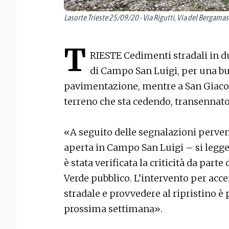
Lasorte Trieste 25/09/20 - Via Rigutti, Via del Bergama
T
RIESTE Cedimenti stradali in du
di Campo San Luigi, per una bu
pavimentazione, mentre a San Giaco
terreno che sta cedendo, transennat
«A seguito delle segnalazioni perven
aperta in Campo San Luigi – si legg
è stata verificata la criticità da part
Verde pubblico. L’intervento per acc
stradale e provvedere al ripristino è 
prossima settimana».