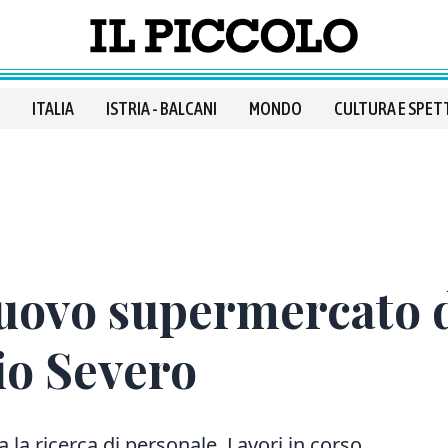
ITALIA
ISTRIA - BALCANI
MONDO
CULTURA E SPET
nuovo supermercato d
bio Severo
 la ricerca di personale. Lavori in corso