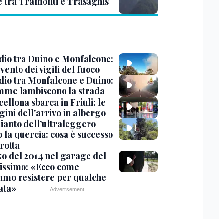
e tra Tramonti e Trasaghis
dio tra Duino e Monfalcone:
rvento dei vigili del fuoco
dio tra Monfalcone e Duino:
amme lambiscono la strada
cellona sbarca in Friuli: le
ini dell'arrivo in albergo
hianto dell’ultraleggero
 la quercia: cosa è successo
rotta
nko del 2014 nel garage del
issimo: «Ecco come
amo resistere per qualche
ata»