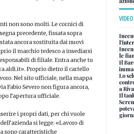
azion
VIDEO
ti non sono molti. Le cornici di
insegna precedente, fissata sopra
Incen
 stata ancora sostituita dai nuovi
l’inte
Incen
oprio il marchio tedesco a insediarsi
le fi
sponsabili di filiale. Entra anche tu
Il Bar
immag
.aldi.it». Proprio dietro il cartello
Lo sc
avoro. Nel sito ufficiale, nella mappa
contro
 via Fabio Severo non figura ancora,
a Riva
Il ta
po l’apertura ufficiale.
Seren
potev
serire i propri dati, per chi vuole
giorn
dell’azienda si legge: «Lavoro di
ia sono caratteristiche