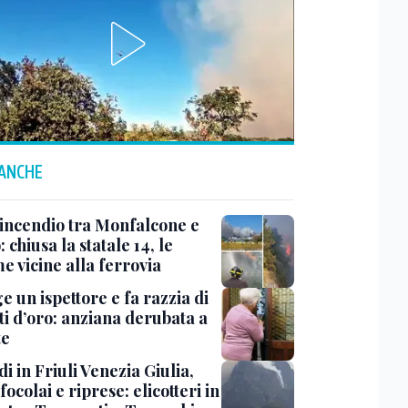
 ANCHE
 incendio tra Monfalcone e
 chiusa la statale 14, le
e vicine alla ferrovia
ge un ispettore e fa razzia di
ti d’oro: anziana derubata a
te
i in Friuli Venezia Giulia,
focolai e riprese: elicotteri in