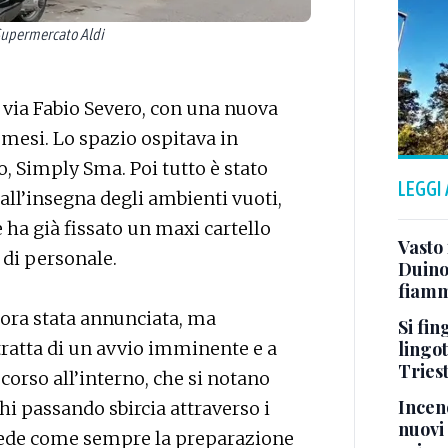
 Supermercato Aldi
 via Fabio Severo, con una nuova
 mesi. Lo spazio ospitava in
 Simply Sma. Poi tutto è stato
LEGGI
all’insegna degli ambienti vuoti,
 ha già fissato un maxi cartello
Vasto
a di personale.
Duino:
fiamm
cora stata annunciata, ma
Si fin
lingot
tratta di un avvio imminente e a
Tries
corso all’interno, che si notano
Incend
chi passando sbircia attraverso i
nuovi 
revede come sempre la preparazione