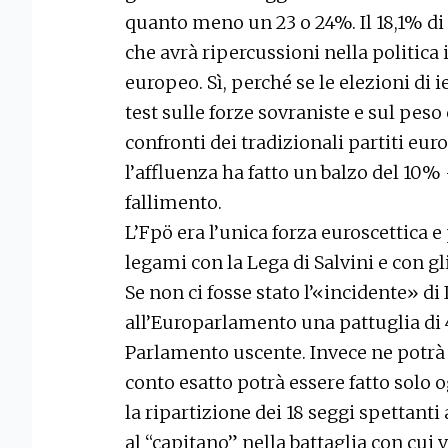
quanto meno un 23 o 24%. Il 18,1% di
che avrà ripercussioni nella politica
europeo. Sì, perché se le elezioni di
test sulle forze sovraniste e sul pes
confronti dei tradizionali partiti euro
l’affluenza ha fatto un balzo del 10%
fallimento.
L’Fpö era l’unica forza euroscettica e
legami con la Lega di Salvini e con gli
Se non ci fosse stato l’«incidente» d
all’Europarlamento una pattuglia di 4
Parlamento uscente. Invece ne potrà 
conto esatto potrà essere fatto solo og
la ripartizione dei 18 seggi spettanti 
al “capitano” nella battaglia con cui