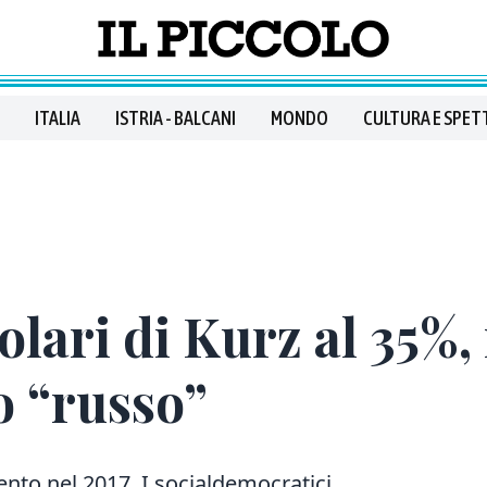
ITALIA
ISTRIA - BALCANI
MONDO
CULTURA E SPET
lari di Kurz al 35%, 
o “russo”
ento nel 2017. I socialdemocratici