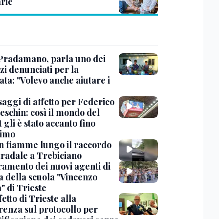
rie
Pradamano, parla uno dei
zi denunciati per la
ta: "Volevo anche aiutare i
saggi di affetto per Federico
eschin: così il mondo del
 gli è stato accanto fino
timo
in fiamme lungo il raccordo
tradale a Trebiciano
uramento dei nuovi agenti di
a della scuola "Vincenzo
" di Trieste
fetto di Trieste alla
renza sul protocollo per