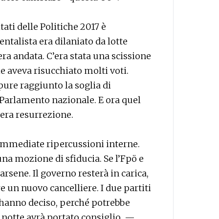
tati delle Politiche 2017 è
entalista era dilaniato da lotte
era andata. C’era stata una scissione
che aveva risucchiato molti voti.
pure raggiunto la soglia di
Parlamento nazionale. E ora quel
era resurrezione.
immediate ripercussioni interne.
na mozione di sfiducia. Se l’Fpö e
rsene. Il governo resterà in carica,
 un nuovo cancelliere. I due partiti
hanno deciso, perché potrebbe
 notte avrà portato consiglio. —