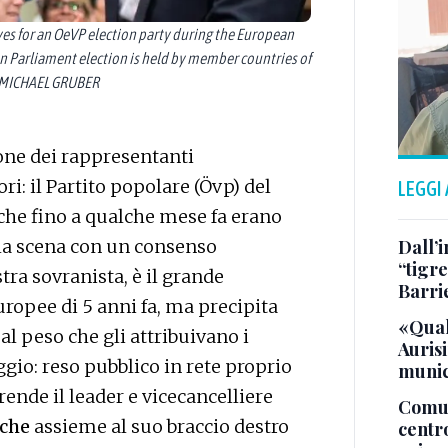
es for an OeVP election party during the European
n Parliament election is held by member countries of
A/MICHAEL GRUBER
zione dei rappresentanti
i: il Partito popolare (Övp) del
LEGGI
i, che fino a qualche mese fa erano
lla scena con un consenso
Dall’
“tigre
tra sovranista, è il grande
Barri
uropee di 5 anni fa, ma precipita
«Qual
 al peso che gli attribuivano i
Aurisi
ggio: reso pubblico in rete proprio
munic
prende il leader e vicecancelliere
Comuna
ache
assieme al suo braccio destro
centr