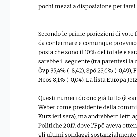
pochi mezzi a disposizione per farsi 
Secondo le prime proiezioni di voto for
da confermare e comunque provvisori
posta che sono il 10% del totale e sa
sarebbe il seguente (tra parentesi la d
Övp 35,4% (+8,42), Spö 23,6% (-0,49), Fp
Neos 8,1% (-0,04). La lista Europa Jet
Questi numeri dicono già tutto (è «a
Weber come presidente della commi
Kurz ieri sera), ma andrebbero letti
Politiche 2017, dove l’Fpö aveva otte
gli ultimi sondaggi sostanzialment