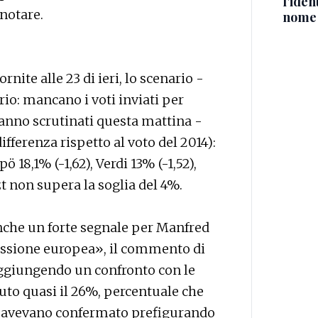
l'iden
notare.
nome
nite alle 23 di ieri, lo scenario -
o: mancano i voti inviati per
ranno scrutinati questa mattina -
ifferenza rispetto al voto del 2014):
ö 18,1% (-1,62), Verdi 13% (-1,52),
zt non supera la soglia del 4%.
nche un forte segnale per Manfred
ssione europea», il commento di
 aggiungendo un confronto con le
nuto quasi il 26%, percentuale che
e avevano confermato prefigurando