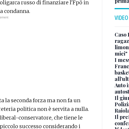
prima
oligarca russo di finanziare l'Fpö in
sua condanna.
VIDEO
Caso 
ragaz
limona
miei"
I mes
Franc
basket
all’ul
Auto 
autos
Il gi
ta la seconda forza ma non fa un
Polizi
teria politica non è servita a nulla.
Raiola
Il pre
 liberal-conservatore, che tiene le
confe
 piccolo successo considerando i