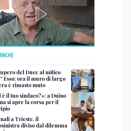
 ANCHE
impero del Duce al mitico
” Esso: ora il muro di largo
era è rimasto muto
 è il tuo sindaco?»: a Duino
na si apre la corsa per il
ipio
li a Trieste, il
osinistra diviso dal dilemma