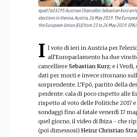
epa07603295 Austrian Chancellor Sebastian Kurz arriv
elections in Vienna, Austria, 26 May 2019. The Europea
the European Union (EU) from 23 to 26 May 2019. EP
I
l voto di ieri in Austria per l’ele
all’Europarlamento ha due vincitor
cancelliere
Sebastian Kurz
; e i Verd
dati per morti e invece ritornano su
sorprendente. L’Fpö, partito della des
perdente: cala di poco rispetto alle E
rispetto al voto delle Politiche 2017 e
sondaggi fino al fatale venerdì 17 ma
quel giorno, il video di Ibiza - che ri
(poi dimessosi)
Heinz Christian Str