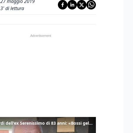
27 maggio 2019
3
' di lettura
I ricordi dell'ex Serenissimo di 83 anni: «Bossi geloso di noi, in carcere mi cantavano l’inno di San Marco»