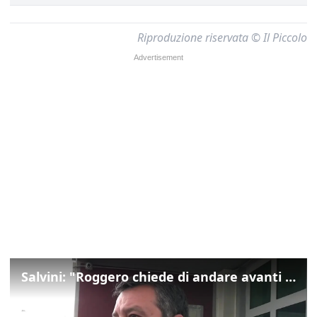
Riproduzione riservata © Il Piccolo
Salvini: "Roggero chiede di andare avanti su norma anti-risarcimenti"