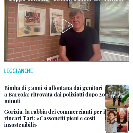
LEGGI ANCHE
Bimba di 3 anni si allontana dai genitori
a Barcola: ritrovata dai poliziotti dopo 20
minuti
Gorizia, la rabbia dei commercianti per i
rincari Tari: «Cassonetti pieni e costi
insostenibili»