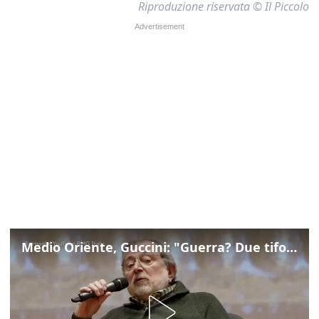
Riproduzione riservata © Il Piccolo
Medio Oriente, Guccini: "Guerra? Due tifoserie che si urlano contro e dimenticano vittime"