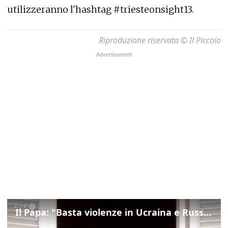
utilizzeranno l'hashtag #triesteonsight13.
Riproduzione riservata © Il Piccolo
Il Papa: "Basta violenze in Ucraina e Russia, spazio a diplomazia"