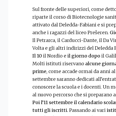
Sul fronte delle superiori, come detto
riparte il corso di Biotecnologie sanit
attivato dal Deledda-Fabiani e si pre
anche i ragazzi del liceo Prešeren.
Gi
Il Petrarca, il Carducci-Dante, il Da Vi
Volta e gli altri indirizzi del Deledda
Il 10
il Nordio e
il giorno dopo
il Gali
Molti istituti riservano
alcune giorna
prime
, come accade ormai da anni al l
settembre saranno dedicati all’entra
conoscere la scuola e i docenti. Un m
al nuovo percorso che si preparano a
Poi l’11 settembre il calendario scol
tutti gli iscritti.
Passando ai vari
isti