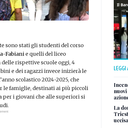
te sono stati gli studenti del corso
a-Fabiani
e quelli del liceo
 delle rispettive scuole oggi, 4
LEGGI
ni e dei ragazzi invece inizierà le
ia l’anno scolastico 2024-2025, che
Incend
le famiglie, destinati ai più piccoli
nuovi 
 per i giovani che alle superiori si
azion
udi.
La don
Tries
uccis