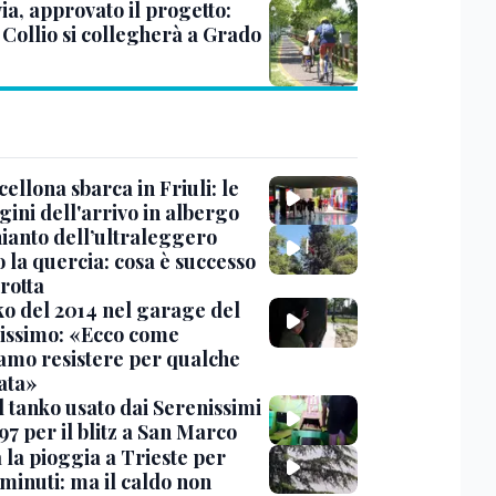
ia, approvato il progetto:
l Collio si collegherà a Grado
cellona sbarca in Friuli: le
ini dell'arrivo in albergo
hianto dell’ultraleggero
 la quercia: cosa è successo
rotta
nko del 2014 nel garage del
issimo: «Ecco come
amo resistere per qualche
ata»
l tanko usato dai Serenissimi
97 per il blitz a San Marco
 la pioggia a Trieste per
minuti: ma il caldo non