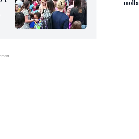
molla
9