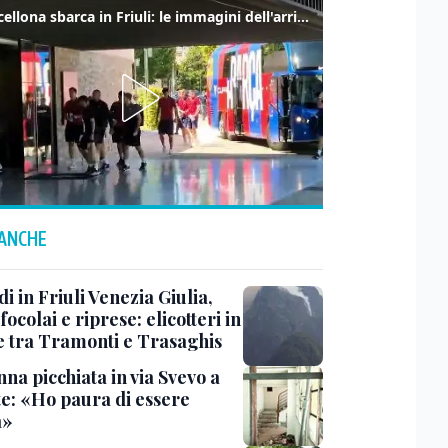
Il Barcellona sbarca in Friuli: le immagini dell'arrivo in albergo
 ANCHE
i in Friuli Venezia Giulia,
focolai e riprese: elicotteri in
e tra Tramonti e Trasaghis
na picchiata in via Svevo a
te: «Ho paura di essere
a»