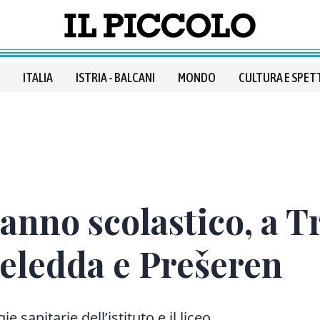
ITALIA
ISTRIA - BALCANI
MONDO
CULTURA E SPET
 anno scolastico, a Tr
Deledda e Prešeren
e sanitarie dell’istituto e il liceo