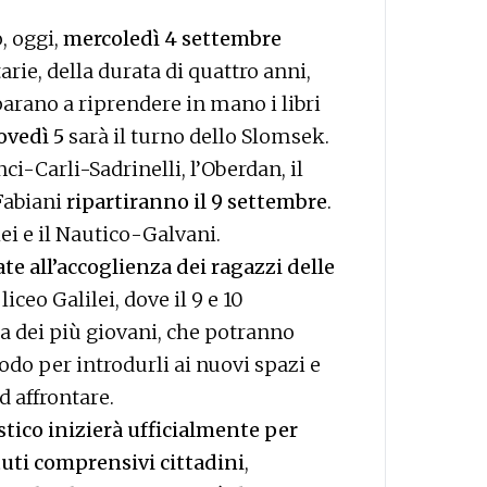
, oggi,
mercoledì 4 settembre
arie, della durata di quattro anni,
parano a riprendere in mano i libri
ovedì 5
sarà il turno dello Slomsek.
nci-Carli-Sadrinelli, l’Oberdan, il
 Fabiani
ripartiranno il 9 settembre
.
lei e il Nautico-Galvani.
te all’accoglienza dei ragazzi delle
iceo Galilei, dove il 9 e 10
ta dei più giovani, che potranno
odo per introdurli ai nuovi spazi e
d affrontare.
astico inizierà ufficialmente per
tuti comprensivi cittadini
,