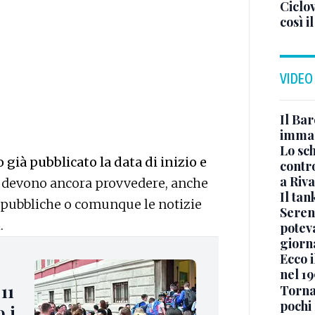
Ciclov
così i
VIDEO
Il Bar
immag
Lo sc
o già pubblicato la data di inizio e
contro
a Riva
i devono ancora provvedere, anche
Il ta
e pubbliche o comunque le notizie
Seren
.
potev
giorn
Ecco i
nel 19
11
Torna
pochi 
 i