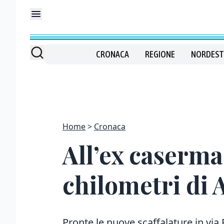
CRONACA
REGIONE
NORDEST
Home
Cronaca
All’ex caserma 
chilometri di 
Pronte le nuove scaffalature in via 