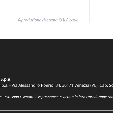
Riproduzione riservata © Il Piccolo
S.p.a.
p.a. - Via Alessandro Poerio, 34, 30171 Venezia (VE). Cap. So
dei testi sono riservati. È espressamente vietata la loro riproduzione co