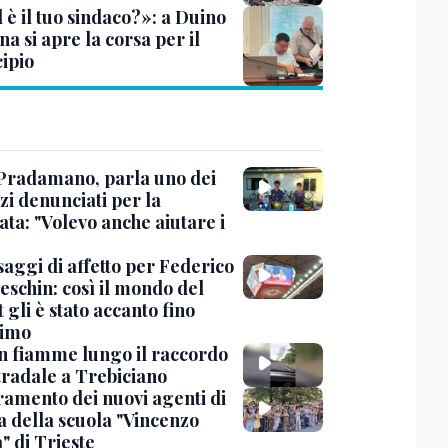
 è il tuo sindaco?»: a Duino
na si apre la corsa per il
ipio
Pradamano, parla uno dei
zi denunciati per la
ta: "Volevo anche aiutare i
saggi di affetto per Federico
eschin: così il mondo del
 gli è stato accanto fino
timo
in fiamme lungo il raccordo
tradale a Trebiciano
uramento dei nuovi agenti di
a della scuola "Vincenzo
" di Trieste