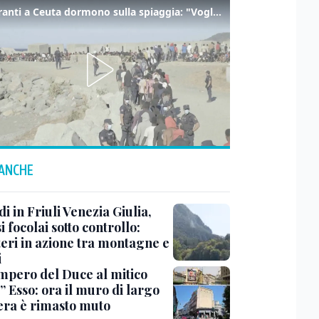
I migranti a Ceuta dormono sulla spiaggia: "Vogliamo entrare in Europa"
 ANCHE
i in Friuli Venezia Giulia,
i focolai sotto controllo:
teri in azione tra montagne e
i
impero del Duce al mitico
” Esso: ora il muro di largo
era è rimasto muto