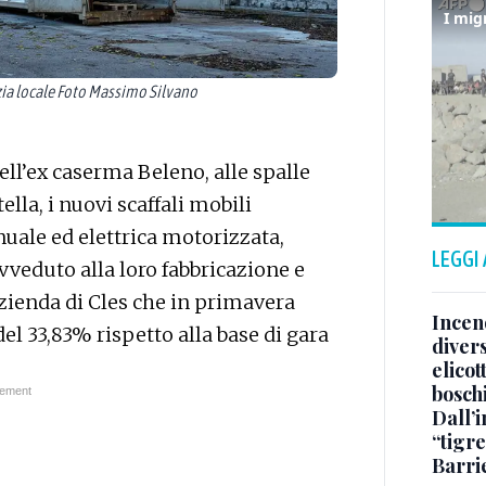
zia locale Foto Massimo Silvano
dell’ex caserma Beleno, alle spalle
tella, i nuovi scaffali mobili
ale ed elettrica motorizzata,
LEGGI
vveduto alla loro fabbricazione e
azienda di Cles che in primavera
Incend
el 33,83% rispetto alla base di gara
divers
elicot
bosch
Dall’
“tigre
Barri