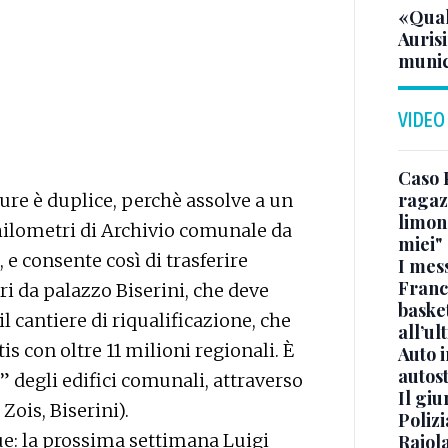
«Qual
Aurisi
munic
VIDEO
Caso 
ragaz
re è duplice, perchè assolve a un
limona
hilometri di Archivio comunale da
miei"
 e consente così di trasferire
I mes
Franc
i da palazzo Biserini, che deve
basket
il cantiere di riqualificazione, che
all’ul
is con oltre 11 milioni regionali. È
Auto 
autos
” degli edifici comunali, attraverso
Il gi
Zois, Biserini).
Polizi
e: la prossima settimana Luigi
Raiola