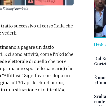
di Pierluigi Bumbaca
tratto successivo di corso Italia che
 vederli.
LEGGI
ntinuano a pagare un dazio
ari. E ci sono attività, come l’Nkd (che
Dal K
sede elettorale di quello che poi è
Goriz
or prima uno sportello bancario) che
 “Affittasi”. Significa che, dopo un
È mor
«Uomo
agina. «Il 30 aprile chiudiamo»,
 una situazione di difficoltà»,
Svolta
confer