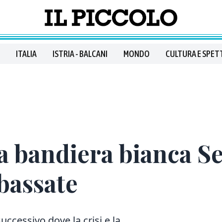
ITALIA
ISTRIA - BALCANI
MONDO
CULTURA E SPET
a bandiera bianca S
bassate
uccessivo dove la crisi e la