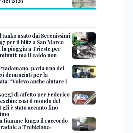
e del 2026
l tanko usato dai Serenissimi
97 per il blitz a San Marco
 la pioggia a Trieste per
minuti: ma il caldo non
Pradamano, parla uno dei
zi denunciati per la
ta: "Volevo anche aiutare i
saggi di affetto per Federico
eschin: così il mondo del
 gli è stato accanto fino
timo
in fiamme lungo il raccordo
tradale a Trebiciano