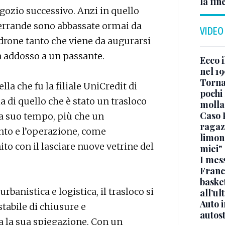
la fin
gozio successivo. Anzi in quello
serrande sono abbassate ormai da
VIDEO
adrone tanto che viene da augurarsi
ca addosso a un passante.
Ecco i
nel 19
Torna
lla che fu la filiale UniCredit di
pochi 
ela di quello che è stato un trasloco
molla
Caso 
a suo tempo, più che un
ragaz
nto e l’operazione, come
limona
o con il lasciare nuove vetrine del
miei"
I mes
Franc
basket
rbanistica e logistica, il trasloco si
all’ul
Auto 
stabile di chiusure e
autos
a la sua spiegazione. Con un