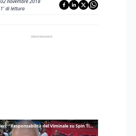
02 novembre 2018
1
' di lettura
Gualtieri: "Responsabilità del Viminale su Spin Time? La posizione dei partiti è nota"