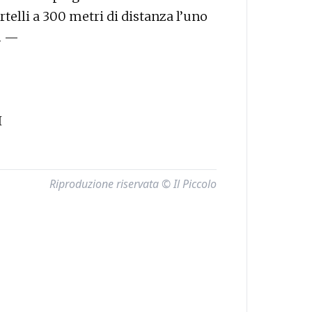
telli a 300 metri di distanza l’uno
e. —
I
Riproduzione riservata © Il Piccolo