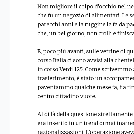
Non migliore il colpo d’occhio nel ne
che fu un negozio di alimentari. Le 
parecchi anni e la ruggine la fa da p
che, un bel giorno, non crolli e finis
E, poco più avanti, sulle vetrine di que
corso Italia ci sono avvisi alla client
in corso Verdi 125. Come scrivemmo 
trasferimento, è stato un accorpame
paventammo qualche mese fa, ha finit
centro cittadino vuote.
Al di là della questione strettamente u
era inserito in un trend ormai inarre
razionalizzazioni. L’operazione avev