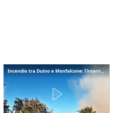
Incendio tra Duino e Monfalcone: l’intervento dei vigili del fuoco