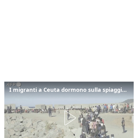
I migranti a Ceuta dormono sulla spiaggia: "Vogliamo entrare in Europa"