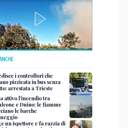
 ANCHE
disce i controllori che
ano pizzicata in bus senza
tto: arrestata a Trieste
 attivo l’incendio tra
lcone e Duino: le fiamme
ciano le barche
rmeggio
ge un ispettore e fa razzia di