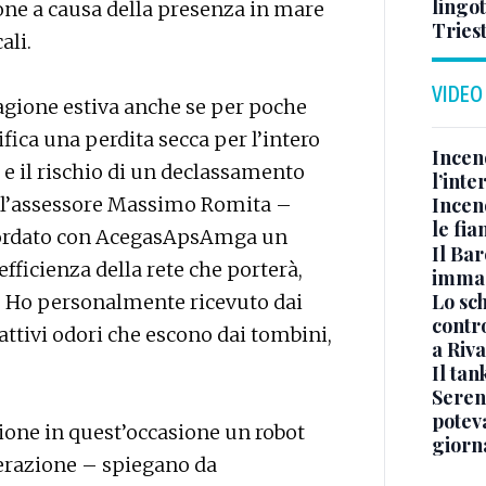
lingot
ione a causa della presenza in mare
Tries
ali.
VIDEO
tagione estiva anche se per poche
ifica una perdita secca per l’intero
Incen
 e il rischio di un declassamento
l’inte
all’assessore Massimo Romita –
Incen
le fi
cordato con AcegasApsAmga un
Il Bar
efficienza della rete che porterà,
immag
Lo sc
a. Ho personalmente ricevuto dai
contro
attivi odori che escono dai tombini,
a Riva
Il ta
Seren
potev
ione in quest’occasione un robot
giorn
erazione – spiegano da