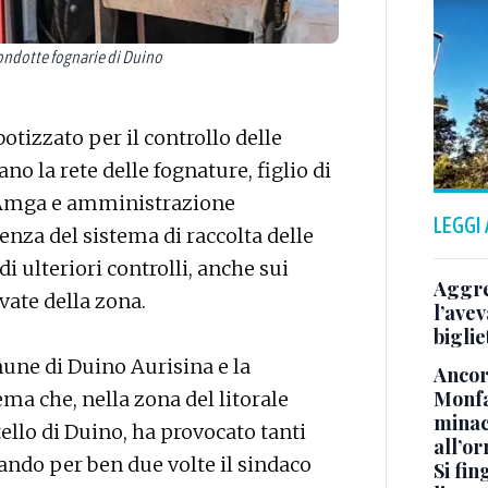
condotte fognarie di Duino
izzato per il controllo delle
o la rete delle fognature, figlio di
sAmga e amministrazione
LEGGI
ienza del sistema di raccolta delle
di ulteriori controlli, anche sui
Aggre
ivate della zona.
l’avev
biglie
omune di Duino Aurisina e la
Ancora
Monfa
ema che, nella zona del litorale
minac
ello di Duino, ha provocato tanti
all’o
gando per ben due volte il sindaco
Si fin