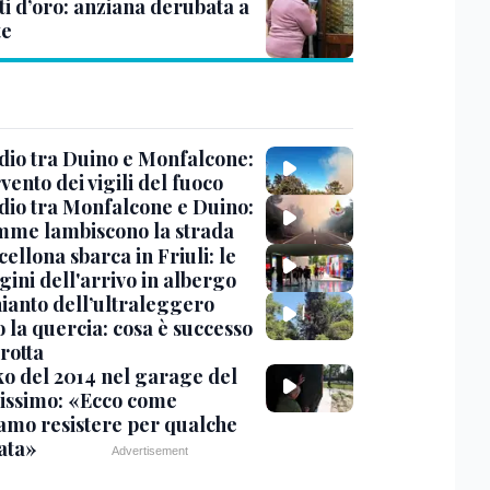
ti d’oro: anziana derubata a
te
dio tra Duino e Monfalcone:
rvento dei vigili del fuoco
dio tra Monfalcone e Duino:
amme lambiscono la strada
cellona sbarca in Friuli: le
ini dell'arrivo in albergo
hianto dell’ultraleggero
 la quercia: cosa è successo
rotta
nko del 2014 nel garage del
issimo: «Ecco come
amo resistere per qualche
ata»