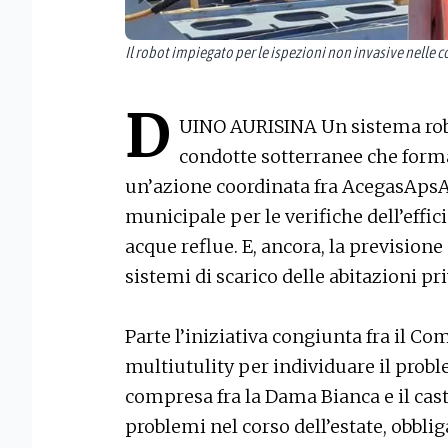
Il robot impiegato per le ispezioni non invasive nelle 
D
UINO AURISINA Un sistema robot
condotte sotterranee che forman
un’azione coordinata fra AcegasAp
municipale per le verifiche dell’effic
acque reflue. E, ancora, la previsione 
sistemi di scarico delle abitazioni pr
Parte l’iniziativa congiunta fra il C
multiutulity per individuare il probl
compresa fra la Dama Bianca e il cast
problemi nel corso dell’estate, obbli