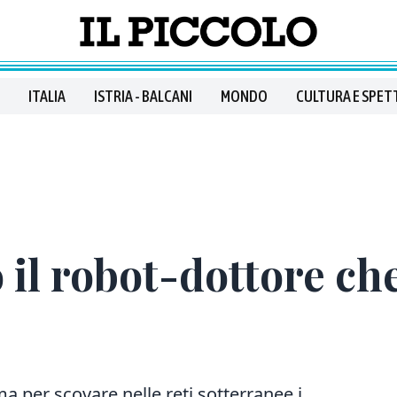
ITALIA
ISTRIA - BALCANI
MONDO
CULTURA E SPET
il robot-dottore che 
 per scovare nelle reti sotterranee i