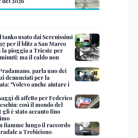
e del 2026
l tanko usato dai Serenissimi
97 per il blitz a San Marco
 la pioggia a Trieste per
minuti: ma il caldo non
Pradamano, parla uno dei
zi denunciati per la
ta: "Volevo anche aiutare i
saggi di affetto per Federico
eschin: così il mondo del
 gli è stato accanto fino
timo
in fiamme lungo il raccordo
tradale a Trebiciano