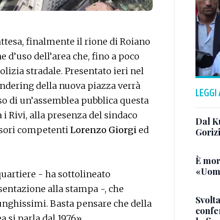
ttesa, finalmente il rione di Roiano
 d’uso dell’area che, fino a poco
lizia stradale. Presentato ieri nel
endering della nuova piazza verrà
LEGGI
orso di un’assemblea pubblica questa
a i Rivi, alla presenza del sindaco
Dal K
ssori competenti
Lorenzo Giorgi
ed
Goriz
È mor
«Uomo
 quartiere - ha sottolineato
esentazione alla stampa -, che
Svolta
unghissimi. Basta pensare che della
confer
a si parla dal 1976».