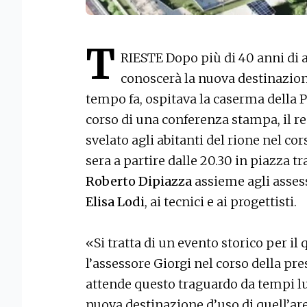
T
RIESTE Dopo più di 40 anni di a
conoscerà la nuova destinazione
tempo fa, ospitava la caserma della Po
corso di una conferenza stampa, il r
svelato agli abitanti del rione nel c
sera a partire dalle 20.30 in piazza tr
Roberto Dipiazza
assieme agli asse
Elisa Lodi
, ai tecnici e ai progettisti.
«Si tratta di un evento storico per il
l’assessore Giorgi nel corso della pr
attende questo traguardo da tempi l
nuova destinazione d’uso di quell’are