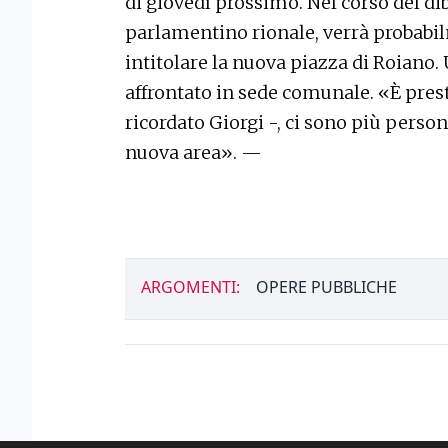
di giovedì prossimo. Nel corso del di
parlamentino rionale, verrà probabi
intitolare la nuova piazza di Roian
affrontato in sede comunale. «È pres
ricordato Giorgi -, ci sono più person
nuova area». —
ARGOMENTI:
OPERE PUBBLICHE