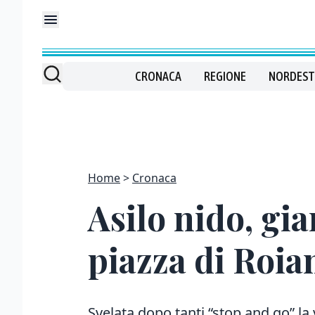
CRONACA
REGIONE
NORDEST
Home
Cronaca
Asilo nido, gia
piazza di Roia
Svelata dopo tanti “stop and go” la