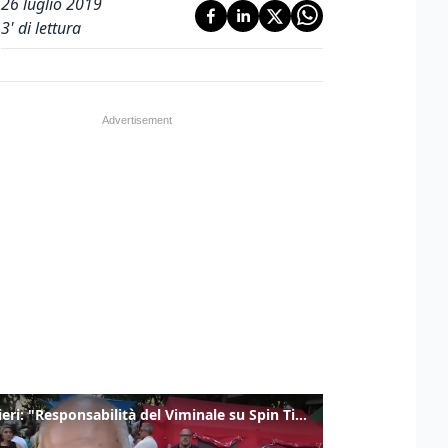
26 luglio 2019
3
' di lettura
Gualtieri: "Responsabilità del Viminale su Spin Time? La posizione dei partiti è nota"