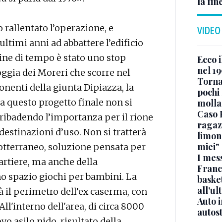
la fin
 rallentato l’operazione, e
VIDEO
ultimi anni ad abbattere l’edificio
dine di tempo è stato uno stop
Ecco i
nel 19
ggia dei Moreri che scorre nel
Torna
onenti della giunta Dipiazza, la
pochi 
a questo progetto finale non si
molla
Caso 
 ribadendo l’importanza per il rione
ragaz
destinazioni d’uso. Non si tratterà
limona
miei"
otterraneo, soluzione pensata per
I mes
artiere, ma anche della
Franc
no spazio giochi per bambini. La
basket
all’ul
à il perimetro dell’ex caserma, con
Auto 
All'interno dell'area, di circa 8000
autos
o asilo nido, risultato della