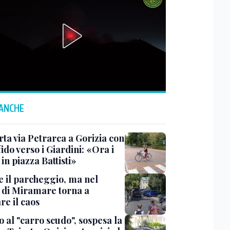
 ANCHE
rta via Petrarca a Gorizia con
fido verso i Giardini: «Ora i
 in piazza Battisti»
e il parcheggio, ma nel
 di Miramare torna a
re il caos
 al "carro scudo", sospesa la