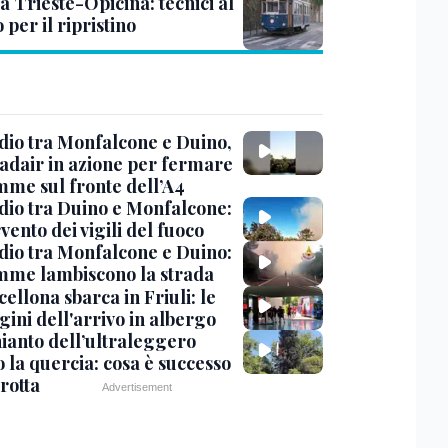
a Trieste-Opicina: tecnici al
 per il ripristino
dio tra Monfalcone e Duino,
nadair in azione per fermare
amme sul fronte dell’A4
dio tra Duino e Monfalcone:
rvento dei vigili del fuoco
dio tra Monfalcone e Duino:
amme lambiscono la strada
cellona sbarca in Friuli: le
ini dell'arrivo in albergo
hianto dell’ultraleggero
 la quercia: cosa è successo
rotta