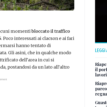
 alcuni momenti
bloccato il traffico
5
. Poco interessati ai clacson e ai fari
 fermarsi hanno tentato di
LEGGI
iata. Gli asini, che in qualche modo
trificato dell’area in cui si
Riape
da, postandosi da un lato all’altro
il por
lavori
Riapr
parco
regna
Guasto