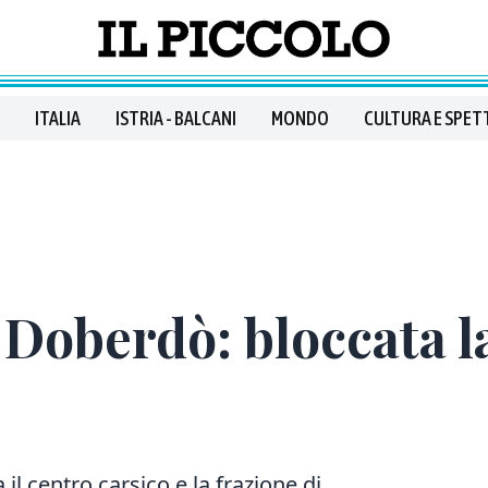
ITALIA
ISTRIA - BALCANI
MONDO
CULTURA E SPET
a Doberdò: bloccata l
 il centro carsico e la frazione di