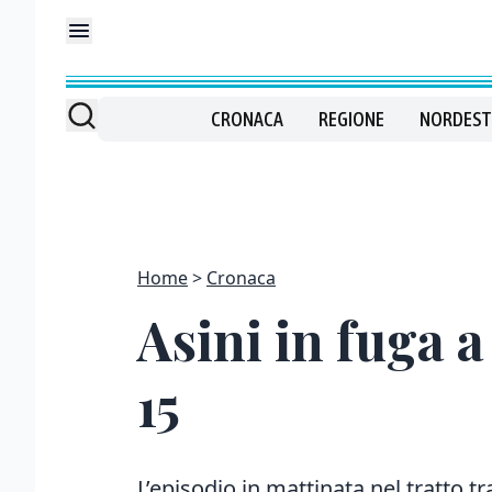
CRONACA
REGIONE
NORDEST
Home
Cronaca
Asini in fuga 
15
L’episodio in mattinata nel tratto tra