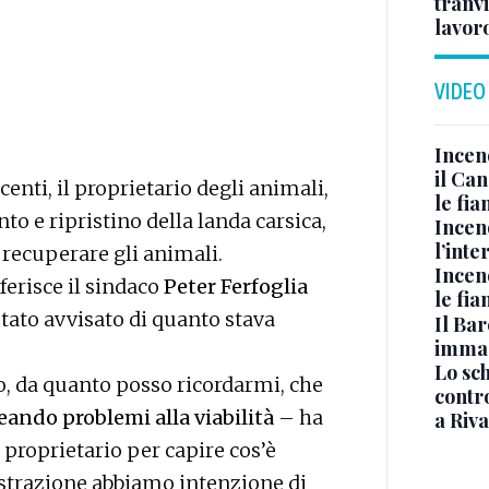
tranvi
lavoro
VIDEO
Incen
il Ca
enti, il proprietario degli animali,
le fi
o e ripristino della landa carsica,
Incen
l’inte
r recuperare gli animali.
Incen
ferisce il sindaco
Peter Ferfoglia
le fi
stato avvisato di quanto stava
Il Bar
immag
Lo sc
io, da quanto posso ricordarmi, che
contro
ando problemi alla viabilità
– ha
a Riva
 proprietario per capire cos’è
strazione abbiamo intenzione di