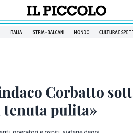
ITALIA
ISTRIA - BALCANI
MONDO
CULTURA E SPET
sindaco Corbatto sot
 tenuta pulita»
nti, operatori e ospiti, siatene degni,