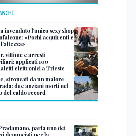
 ANCHE
a invenduto l’unico sexy shop
nfalcone: «Pochi acquirenti e
l’altezza»
r, vittime e arresti
liari: applicati 100
aletti elettronici a Trieste
te, stroncati da un malore
trada: due anziani morti nel
o del caldo record
Pradamano, parla uno dei
zi denunciati per la