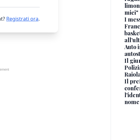
limona
miei"
t?
Registrati ora
.
I mes
Franc
basket
all’ul
Auto 
autos
Il gi
Polizi
Raiola
Il pre
confe
l'iden
nome