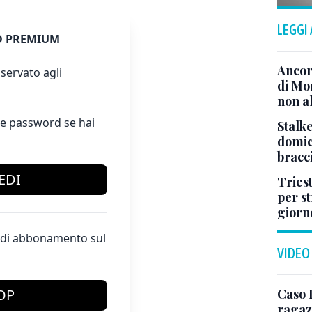
LEGGI
 PREMIUM
Ancor
servato agli
di Mo
non al
e password se hai
Stalke
domici
bracci
EDI
Tries
per s
giorn
te di abbonamento sul
VIDEO
Caso 
OP
ragaz