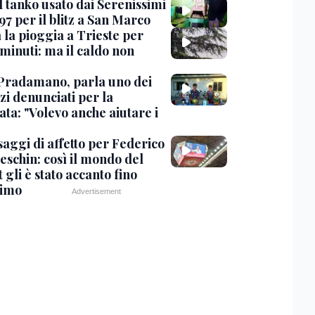
l tanko usato dai Serenissimi
97 per il blitz a San Marco
 la pioggia a Trieste per
minuti: ma il caldo non
Pradamano, parla uno dei
zi denunciati per la
ta: "Volevo anche aiutare i
saggi di affetto per Federico
eschin: così il mondo del
 gli è stato accanto fino
timo