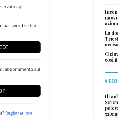
servato agli
Incend
nuovi 
azion
e password se hai
La don
Tries
uccis
EDI
Ciclov
così i
te di abbonamento sul
VIDEO
OP
Il ta
Seren
potev
t?
Registrati ora
.
giorn