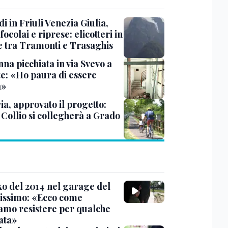
i in Friuli Venezia Giulia,
focolai e riprese: elicotteri in
e tra Tramonti e Trasaghis
na picchiata in via Svevo a
te: «Ho paura di essere
a»
ia, approvato il progetto:
l Collio si collegherà a Grado
nko del 2014 nel garage del
issimo: «Ecco come
amo resistere per qualche
ata»