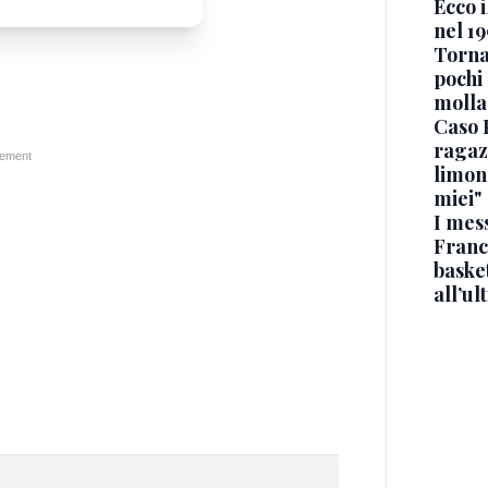
Ecco i
nel 19
Torna
pochi 
molla
Caso 
ragaz
limona
miei"
I mes
Franc
basket
all’ul