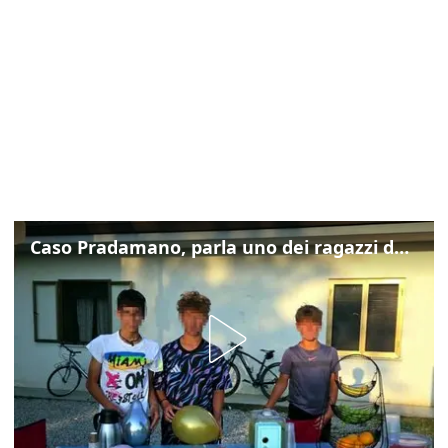
Caso Pradamano, parla uno dei ragazzi denunciati per la limonata: "Volevo anche aiutare i miei"