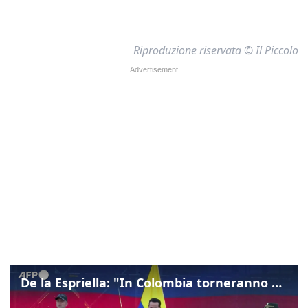
Riproduzione riservata © Il Piccolo
De la Espriella: "In Colombia torneranno ordine, autorità e libertà"