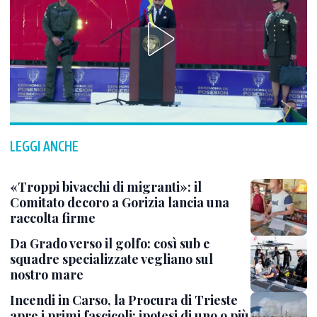
LEGGI ANCHE
«Troppi bivacchi di migranti»: il
Comitato decoro a Gorizia lancia una
raccolta firme
Da Grado verso il golfo: così sub e
squadre specializzate vegliano sul
nostro mare
Incendi in Carso, la Procura di Trieste
apre i primi fascicoli: ipotesi di uno o più