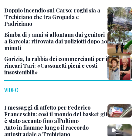
Doppio incendio sul Carso: roghi sia a
Trebiciano che tra Gropada e
Padriciano
Bimba di 3 anni si allontana dai genitori
a Barcola: ritrovata dai poliziotti dopo 20
minuti
Gorizia, la rabbia dei commercianti per i
rincari Tari: «Cassonetti pieni e costi
insostenibili»
VIDEO
I messaggi di affetto per Federico
Franceschin: così il mondo del basket gli
è stato accanto fino all’ultimo
Auto in fiamme lungo il raccordo
autostradale a Trebiciano